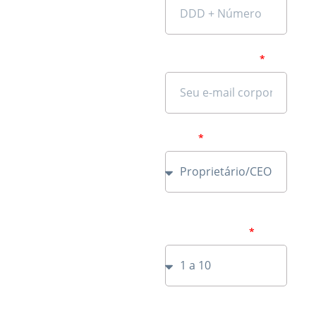
Cada operação tem
um desafio. A gente
E-mail corporativo
sabe como resolver.
Agende uma
conversa com
nosso time e receba
um diagnóstico
Cargo
personalizado. Sem
empurrar produto,
só soluções que
fazem sentido para
Número de funcionários
em sua empresa
o seu negócio.
Quantos atendentes da