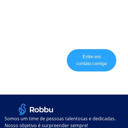
poderão ser utilizados pela
Robbu Tecnologia para
comuinicações, em
conformidade a LGPD e a
Política de Privacidade da
empresa.
Entre em
contato comigo
Somos um time de pessoas talentosas e dedicadas.
Nosso objetivo é surpreender sempre!