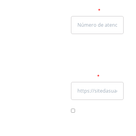
empresa usariam a
plataforma?
Site da sua empresa
(precisamos de um site
válido, desta forma, não
se esqueça de adicionar
“https:// no seu domínio
do seu site)
Eu aceito os termos
de uso.
*Estou ciente que meus dados